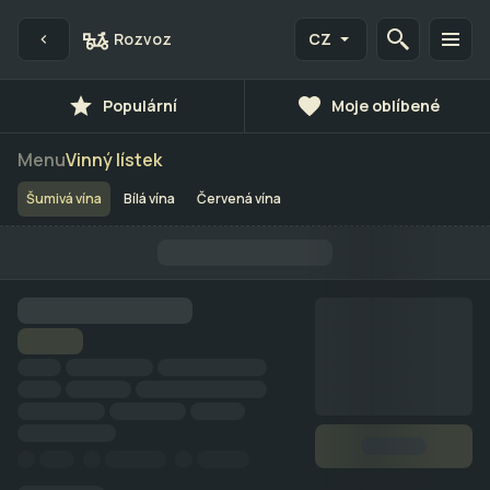
Rozvoz
CZ
Populární
Moje oblíbené
Menu
Vinný lístek
Šumivá vína
Bílá vína
Červená vína