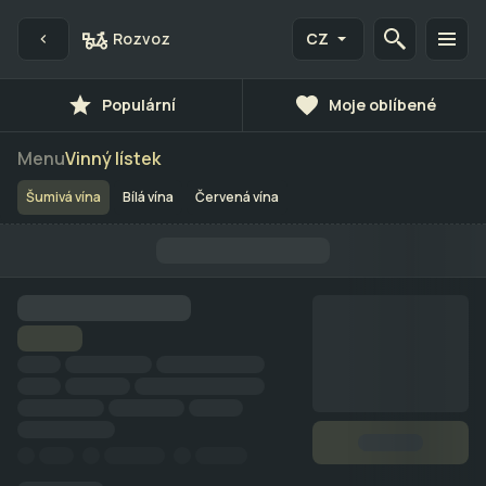
Rozvoz
CZ
Populární
Moje oblíbené
Menu
Vinný lístek
Šumivá vína
Bílá vína
Červená vína