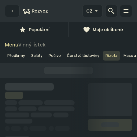
Rozvoz
CZ
Populární
Moje oblíbené
Menu
Vinný lístek
Předkrmy
Saláty
Pečivo
Čerstvé těstoviny
Rizota
Maso a 