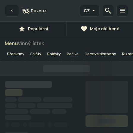
Rozvoz
CZ
Populární
Moje oblíbené
Menu
Vinný lístek
Předkrmy
Saláty
Polévky
Pečivo
Čerstvé těstoviny
Rizot